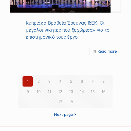
Κυπριακά Βραβεία Έρευνας ΙδΕΚ: Οι
μεγάλοι νικητές που ξεχώρισαν για το
επιστημονικό τους έργο
Read more
1
2
3
4
5
6
7
8
9
10
11
12
13
14
15
16
17
18
Next page