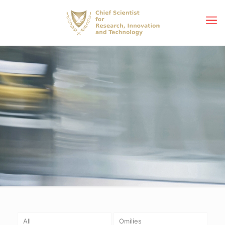
All
Omilies