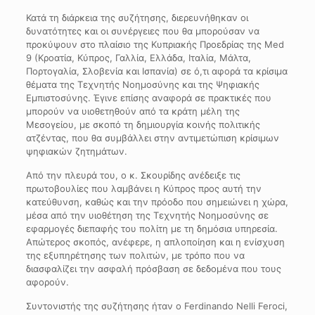
Κατά τη διάρκεια της συζήτησης, διερευνήθηκαν οι
δυνατότητες και οι συνέργειες που θα μπορούσαν να
προκύψουν στο πλαίσιο της Κυπριακής Προεδρίας της Med
9 (Κροατία, Κύπρος, Γαλλία, Ελλάδα, Ιταλία, Μάλτα,
Πορτογαλία, Σλοβενία και Ισπανία) σε ό,τι αφορά τα κρίσιμα
θέματα της Τεχνητής Νοημοσύνης και της Ψηφιακής
Εμπιστοσύνης. Έγινε επίσης αναφορά σε πρακτικές που
μπορούν να υιοθετηθούν από τα κράτη μέλη της
Μεσογείου, με σκοπό τη δημιουργία κοινής πολιτικής
ατζέντας, που θα συμβάλλει στην αντιμετώπιση κρίσιμων
ψηφιακών ζητημάτων.
Από την πλευρά του, ο κ. Σκουρίδης ανέδειξε τις
πρωτοβουλίες που λαμβάνει η Κύπρος προς αυτή την
κατεύθυνση, καθώς και την πρόοδο που σημειώνει η χώρα,
μέσα από την υιοθέτηση της Τεχνητής Νοημοσύνης σε
εφαρμογές διεπαφής του πολίτη με τη δημόσια υπηρεσία.
Απώτερος σκοπός, ανέφερε, η απλοποίηση και η ενίσχυση
της εξυπηρέτησης των πολιτών, με τρόπο που να
διασφαλίζει την ασφαλή πρόσβαση σε δεδομένα που τους
αφορούν.
Συντονιστής της συζήτησης ήταν ο Ferdinando Nelli Feroci,