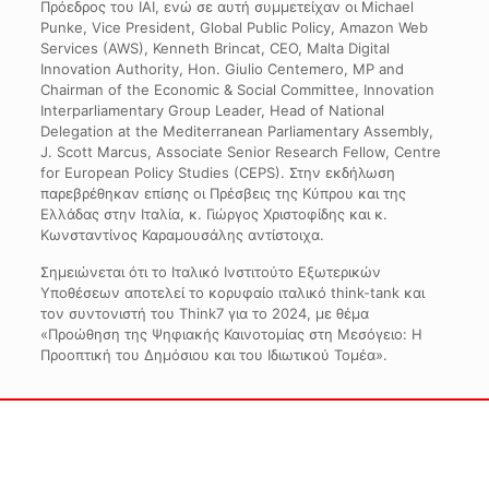
Πρόεδρος του IAI, ενώ σε αυτή συμμετείχαν οι Michael
Punke, Vice President, Global Public Policy, Amazon Web
Services (AWS), Kenneth Brincat, CEO, Malta Digital
Innovation Authority, Hon. Giulio Centemero, MP and
Chairman of the Economic & Social Committee, Innovation
Interparliamentary Group Leader, Head of National
Delegation at the Mediterranean Parliamentary Assembly,
J. Scott Marcus, Associate Senior Research Fellow, Centre
for European Policy Studies (CEPS). Στην εκδήλωση
παρεβρέθηκαν επίσης οι Πρέσβεις της Κύπρου και της
Ελλάδας στην Ιταλία, κ. Γιώργος Χριστοφίδης και κ.
Κωνσταντίνος Καραμουσάλης αντίστοιχα.
Σημειώνεται ότι το Ιταλικό Ινστιτούτο Εξωτερικών
Υποθέσεων αποτελεί το κορυφαίο ιταλικό think-tank και
τον συντονιστή του Think7 για το 2024, με θέμα
«Προώθηση της Ψηφιακής Καινοτομίας στη Μεσόγειο: Η
Προοπτική του Δημόσιου και του Ιδιωτικού Τομέα».