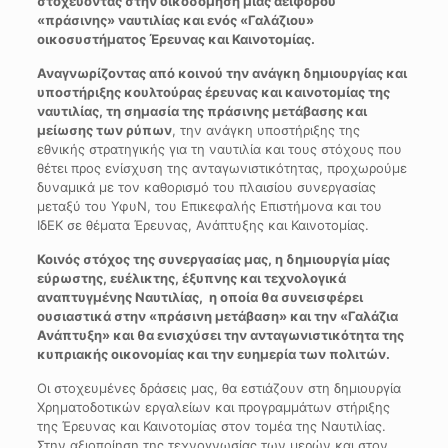
στοχεύοντας στην οικοδόμηση μιας αειφόρου
«πράσινης» ναυτιλίας και ενός «Γαλάζιου»
οικοσυστήματος Έρευνας και Καινοτομίας.
Αναγνωρίζοντας από κοινού την ανάγκη δημιουργίας και
υποστήριξης κουλτούρας έρευνας και καινοτομίας της
ναυτιλίας, τη σημασία της πράσινης μετάβασης και
μείωσης των ρύπων
, την ανάγκη υποστήριξης της
εθνικής στρατηγικής για τη ναυτιλία και τους στόχους που
θέτει προς ενίσχυση της ανταγωνιστικότητας, προχωρούμε
δυναμικά με τον καθορισμό του πλαισίου συνεργασίας
μεταξύ του ΥφυΝ, του Επικεφαλής Επιστήμονα και του
ΙδΕΚ σε θέματα Έρευνας, Ανάπτυξης και Καινοτομίας.
Κοινός στόχος της συνεργασίας μας, η δημιουργία μίας
εύρωστης, ευέλικτης, έξυπνης και τεχνολογικά
αναπτυγμένης Ναυτιλίας, η οποία θα συνεισφέρει
ουσιαστικά στην «πράσινη μετάβαση» και την «Γαλάζια
Ανάπτυξη» και θα ενισχύσει την ανταγωνιστικότητα της
κυπριακής οικονομίας και την ευημερία των πολιτών.
Οι στοχευμένες δράσεις μας, θα εστιάζουν στη δημιουργία
Χρηματοδοτικών εργαλείων και προγραμμάτων στήριξης
της Έρευνας και Καινοτομίας στον τομέα της Ναυτιλίας.
Στην αξιοποίηση της τεχνογνωσίας των μερών και στον