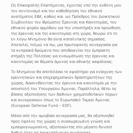
Ως Επικεφαλής Επιστήμονας, έχοντας υπό την ευθύνη μου
τον συντονισμό και την καθοδήγηση του εθνικού
συστήματος Ε&Κ, καθώς και ως Πρόεδρος του Διοικητικού
Συμβουλίου του Ιδρύματος Έρευνας και Καινοτομίας, του
εθνικού φορέα αρμόδιου για την υποστήριξη και προώθηση
της έρευνας και της καινοτομίας στη χώρα, θεωρώ ότι το
εν λόγω Μνημόνιο θα είναι καταλυτικής σημασίας.
Αποτελεί, τολμώ να πω, μια πρωτοφανής συνεργασία για
τα κυπριακά δρώμενα που αποδεικνύει την έμπρακτη
στήριξη της Πολιτείας για ενσωμάτωση της έρευνας και
καινοτομίας σε θέματα άμυνας και εθνικής ασφάλειας.
Το Μνημόνιο θα αποτελέσει το εφαλτήριο για ενίσχυση των
ερευνητικών και επιχειρηματικών δραστηριοτήτων της
χώρας, διασυνδέοντας την έρευνα και καινοτομία με την
αποστολή του Υπουργείου Άμυνας. Παράλληλα, θέτει τις
βάσεις αξιοποίησης των διεθνών χρηματοδοτικών πόρων
και συνεργασιών όπως το Ευρωπαϊκό Ταμείο Άμυνας
(European Defense Fund – EDF).
Μέσα από την αμοιβαία συνεργασία μας, θα αξιοποιηθεί
προς όφελος της χώρας η συσσωρευμένη γνώση και
εμπειρογνωμοσύνη, αξιοποιώντας στο μέγιστο δυνατό
βαθμό όλες τις προκυπτόμενες συνέργειες.