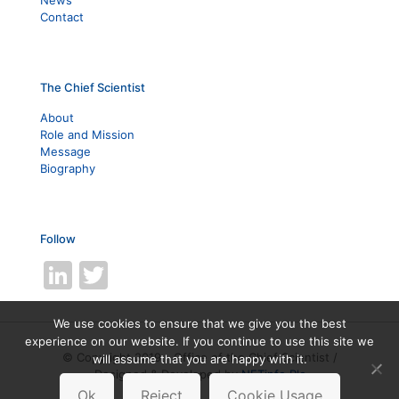
Contact
The Chief Scientist
About
Role and Mission
Message
Biography
Follow
LinkedIn
Twitter
We use cookies to ensure that we give you the best
experience on our website. If you continue to use this site we
© Copyright 2019 - Office of the Chief Scientist /
will assume that you are happy with it.
Designed & Developed by
NETinfo Plc
Ok
Reject
Cookie Usage